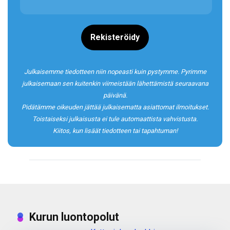
Rekisteröidy
Julkaisemme tiedotteen niin nopeasti kuin pystymme. Pyrimme
julkaisemaan sen kuitenkin viimeistään lähettämistä seuraavana
päivänä.
Pidätämme oikeuden jättää julkaisematta asiattomat ilmoitukset.
Toistaiseksi julkaisusta ei tule automaattista vahvistusta.
Kiitos, kun lisäät tiedotteen tai tapahtuman!
Kurun luontopolut