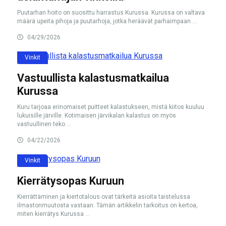
Puutarhan hoito on suosittu harrastus Kurussa. Kurussa on valtava
määrä upeita pihoja ja puutarhoja, jotka heräävät parhaimpaan ...
04/29/2026
Vinkit
Vastuullista kalastusmatkailua
Kurussa
Kuru tarjoaa erinomaiset puitteet kalastukseen, mistä kiitos kuuluu
lukuisille järville. Kotimaisen järvikalan kalastus on myös
vastuullinen teko ...
04/22/2026
Vinkit
Kierrätysopas Kuruun
Kierrättäminen ja kiertotalous ovat tärkeitä asioita taistelussa
ilmastonmuutosta vastaan. Tämän artikkelin tarkoitus on kertoa,
miten kierrätys Kurussa ...