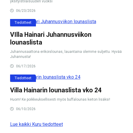
yksityistilaisuuden vuoksi
06/23/2026
Tiedotteet
VIlla Hainari Juhannusviikon
lounaslista
Juhannusaattona erikoislounas, lauantaina olemme suljettu. Hyvää
Juhannusta!
06/17/2026
Tiedotteet
Villa Hainarin lounaslista vko 24
Huom! Ke poikkeuksellisesti myös buffalounas keiton lisäksi!
06/10/2026
Lue kaikki Kuru tiedotteet