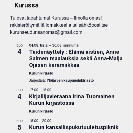
Kurussa
Tulevat tapahtumat Kurussa – ilmoita omasi
rekisteröitymällä lomakkeella tai sähköpostitse
kurunseudunsanomat@gmail.com
04/08, tiistai
–
30/08, sunnuntai
ELO
4
Taidenäyttely : Elämä aistien, Anne
Salmen maalauksia sekä Anna-Maija
Ojasen keramiikkaa
Kurun kirjasto
Järjestäjä:
Ylöjärven kaupunginkirjasto
17:00
–
18:00
ELO
4
Kirjailijavieraana Irina Tuomainen
Kurun kirjastossa
Kurun kirjasto
18:00
–
20:00
ELO
5
Kurun kansallispukutuuletuspiknik