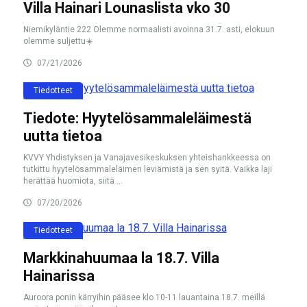
Villa Hainari Lounaslista vko 30
Niemikyläntie 222 Olemme normaalisti avoinna 31.7. asti, elokuun
olemme suljettu☀️
07/21/2026
Tiedotteet
Tiedote: Hyytelösammaleläimestä
uutta tietoa
KVVY Yhdistyksen ja Vanajavesikeskuksen yhteishankkeessa on
tutkittu hyytelösammaleläimen leviämistä ja sen syitä. Vaikka laji
herättää huomiota, siitä ...
07/20/2026
Tiedotteet
Markkinahuumaa la 18.7. Villa
Hainarissa
Auroora ponin kärryihin pääsee klo 10-11 lauantaina 18.7. meillä