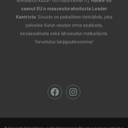
Birkalands kultur- och naturvänner rf).
Hanke on
saanut EU:n maaseuturahoitusta Leader
Kantrista
. Sivusto on paikallinen tietolähde, joka
palvelee Kurun seudun omia asukkaita,
kesäasukkaita sekä lähiseudun matkailijoita.
Tervetuloa lukijajoukkoomme!