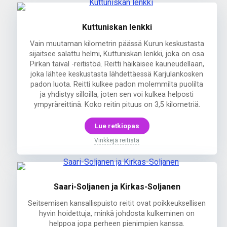
Kuttuniskan lenkki
Vain muutaman kilometrin päässä Kurun keskustasta
sijaitsee salattu helmi, Kuttuniskan lenkki, joka on osa
Pirkan taival -reitistöä. Reitti häikäisee kauneudellaan,
joka lähtee keskustasta lähdettäessä Karjulankosken
padon luota. Reitti kulkee padon molemmilta puolilta
ja yhdistyy silloilla, joten sen voi kulkea helposti
ympyräreittinä. Koko reitin pituus on 3,5 kilometriä.
Lue retkiopas
Vinkkejä reitistä
Saari-Soljanen ja Kirkas-Soljanen
Seitsemisen kansallispuisto reitit ovat poikkeuksellisen
hyvin hoidettuja, minkä johdosta kulkeminen on
helppoa jopa perheen pienimpien kanssa.