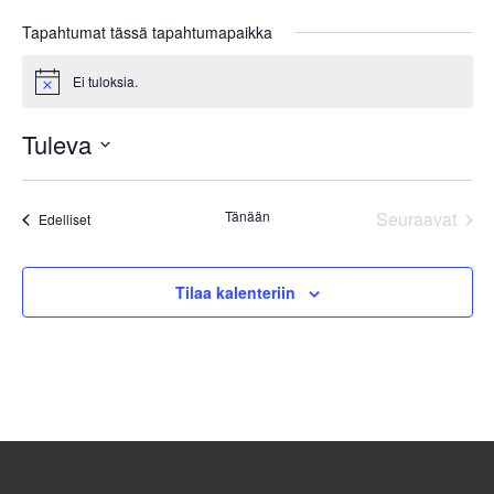
Tapahtumat tässä tapahtumapaikka
Ei tuloksia.
Notice
Tuleva
Valitse
päivä.
Tänään
Seuraavat
Tapahtumat
Edelliset
Tapahtum
Tilaa kalenteriin