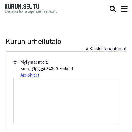
KURUN.SEUTU
🍃matkailu- ja tapahtumasivusto
Kurun urheilutalo
« Kaikki Tapahtumat
Osoite
Myllymäentie 2
Kuru
,
Ylöjärvi
34300
Finland
Ajo-ohjeet