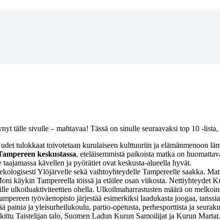
apahtumat
Sää tänään
Kuru tietovisa
Kysely
yt tälle sivulle – mahtavaa! Tässä on sinulle seuraavaksi top 10 -lista
Uudet tulokkaat toivotetaan kurulaiseen kulttuuriin ja elämänmenoon läm
 Tampereen keskustassa
, eteläisemmistä paikoista matka on huomattav
 taajamassa kävellen ja pyörätiet ovat keskusta-alueella hyvät.
 ja ekologisesti Ylöjärvelle sekä vaihtoyhteydelle Tampereelle saakka.
oni käykin Tampereella töissä ja etäilee osan viikosta. Nettiyhteydet Ku
lle ulkoiluaktiviteettien ohella. Ulkoilmaharrastusten määrä on melkoine
ampereen työväenopisto järjestää esimerkiksi laadukasta joogaa, tanssi
ä painia ja yleisurheilukoulu, partio-opetusta, perhesporttista ja seur
alkittu Taistelijan talo, Suomen Ladun Kurun Samoilijat ja Kurun Martat