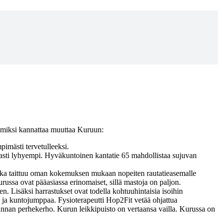
Kirjaudu sisään
Rekisteröidy
, miksi kannattaa muuttaa Kuruun:
pimästi tervetulleeksi.
asti lyhyempi. Hyväkuntoinen kantatie 65 mahdollistaa sujuvan
 Matka taittuu oman kokemuksen mukaan nopeiten rautatieasemalle
russa ovat pääasiassa erinomaiset, sillä mastoja on paljon.
n. Lisäksi harrastukset ovat todella kohtuuhintaisia isoihin
a ja kuntojumppaa. Fysioterapeutti Hop2Fit vetää ohjattua
akunnan perhekerho. Kurun leikkipuisto on vertaansa vailla. Kurussa on
.