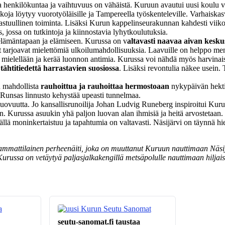
a henkilökuntaa ja vaihtuvuus on vähäistä. Kuruun avautui uusi koulu vuo
ikoja löytyy vuorotyöläisille ja Tampereella työskenteleville. Varhaiska
stuullinen toiminta. Lisäksi Kurun kappelinseurakunnan kahdesti viikos
ossa on tutkintoja ja kiinnostavia lyhytkoulutuksia.
 elämäntapaan ja elämiseen. Kurussa on v
altavasti naavaa aivan kesk
tot tarjoavat mielettömiä ulkoilumahdollisuuksia. Laavuille on helppo m
 mielellään ja kerää luonnon antimia. Kurussa voi nähdä myös harvinai
ähtitiedettä harrastavien suosiossa
. Lisäksi revontulia näkee usein. 
n mahdollista
rauhoittua ja rauhoittaa hermostoaan
nykypäivän hektis
. Runsas linnusto kehystää upeasti tunnelmaa.
uovuutta. Jo kansallisrunoilija Johan Ludvig Runeberg inspiroitui Kurust
. Kurussa asuukin yhä paljon luovan alan ihmisiä ja heitä arvostetaan.
 moninkertaistuu ja tapahtumia on valtavasti. Näsijärvi on täynnä hieno
in ammattilainen perheenäiti, joka on muuttanut Kuruun nauttimaan Näsij
russa on vetäytyä paljasjalkakengillä metsäpolulle nauttimaan hiljais
seutu-sanomat.fi taustaa