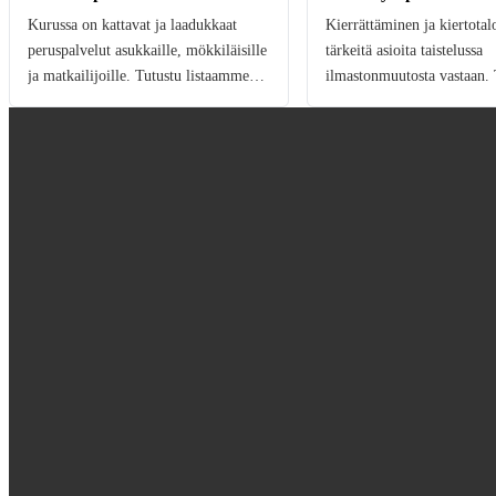
Kurussa on kattavat ja laadukkaat
Kierrättäminen ja kiertotal
peruspalvelut asukkaille, mökkiläisille
tärkeitä asioita taistelussa
ja matkailijoille. Tutustu listaamme!
ilmastonmuutosta vastaan.
Kuru kaupat Kurussa on kahden eri
artikkelin tarkoitus on ker
kauppaketjun ruokakaupat. K-Market
kierrätys Kurussa toimii. T
Kuru sijaitsee kantatie 65:n ja
mitä kierrätyspisteitä Kuru
Parkanontien liittymän välittömässä
myös tarkistaa kiertävän 
läheisyydessä, […]
[…]