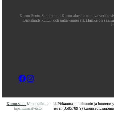
Kurun Seutu-Sanomat on Kurun alueella toimiva verkkosivus
Birkalands kultur- och naturvänner rf).
Hanke on saanu
ke
© Copyright 2026 Pohjois- ja Ylä-Pirkanmaan kulttuurin ja luonnon 
Kurun.seutu
🍃matkailu- ja
Birkalands kultur- och naturvänner rf (3585789-9) kurunseutusano
tapahtumasivusto