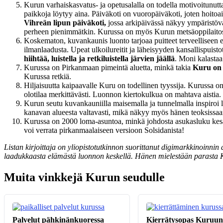
Kurun varhaiskasvatus- ja opetusalalla on todella motivoitunutt
paikkoja löytyy aina. Päiväkoti on vuoropäiväkoti, joten hoitoa
Vihreän lipun päiväkoti,
jossa arkipäivässä näkyy ympäristöva
perheen pienimmätkin. Kurussa on myös Kurun metsäoppilaitos, j
Koskematon, kuvankaunis luonto tarjoaa puitteet terveelliseen
ilmanlaadusta. Upeat ulkoilureitit ja läheisyyden kansallispuis
hiihtää, luistella ja retkiluistella järvien jäällä
. Moni kalastaa
Kurussa on Pirkanmaan pimeintä aluetta, minkä takia
Kuru on t
Kurussa retkiä.
Hiljaisuutta kaipaavalle Kuru on todellinen tyyssija. Kurussa o
olotilaa merkittävästi. Luonnon kiertokulkua on mahtava aistia
Kurun seutu kuvankauniilla maisemalla ja tunnelmalla inspiroi l
kanavan alueesta valtavasti, mikä näkyy myös hänen teoksissaan
Kurussa on 2000 loma-asuntoa, minkä johdosta asukasluku kesällä
voi verrata pirkanmaalaiseen versioon Solsidanista!
Listan kirjoittaja on yliopistotutkinnon suorittanut digimarkkinoinn
laadukkaasta elämästä luonnon keskellä.
Hänen mielestään parasta Ku
Muita vinkkejä Kurun seudulle
Palvelut pähkinänkuoressa
Kierrätysopas Kuruun