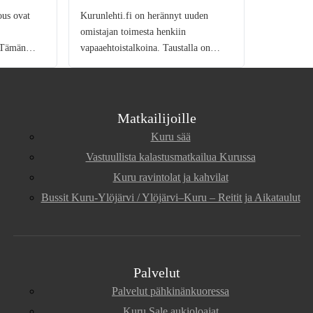
ous ovat
Kurunlehti.fi on herännyt uuden
omistajan toimesta henkiin
 Tämän
vapaaehtoistalkoina. Taustalla on
toa, miten
paikallinen tarve tiedon saamiseen ja
ästä näet,
jakamiseen. Paikalliset järjestöt ja
ssa on. Voit
yrittäjät tekevät todella tärkeää työtä
Repe, Romu
elinkeinoisen Kurun eteen. Lisäksi
Matkailijoille
lukuisat mökkiläiset […]
Kuru sää
Vastuullista kalastusmatkailua Kurussa
Kuru ravintolat ja kahvilat
Bussit Kuru-Ylöjärvi / Ylöjärvi–Kuru – Reitit ja Aikataulut
Palvelut
Palvelut pähkinänkuoressa
Kuru Sale aukioloajat