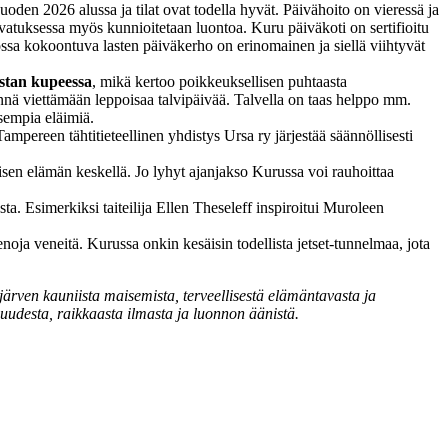
den 2026 alussa ja tilat ovat todella hyvät. Päivähoito on vieressä ja
svatuksessa myös kunnioitetaan luontoa. Kuru päiväkoti on sertifioitu
sa kokoontuva lasten päiväkerho on erinomainen ja siellä viihtyvät
ustan kupeessa
, mikä kertoo poikkeuksellisen puhtaasta
ennä viettämään leppoisaa talvipäivää. Talvella on taas helppo mm.
sempia eläimiä.
Tampereen tähtitieteellinen yhdistys Ursa ry järjestää säännöllisesti
en elämän keskellä. Jo lyhyt ajanjakso Kurussa voi rauhoittaa
a. Esimerkiksi taiteilija Ellen Theseleff inspiroitui Muroleen
ja veneitä. Kurussa onkin kesäisin todellista jetset-tunnelmaa, jota
ärven kauniista maisemista, terveellisestä elämäntavasta ja
uudesta, raikkaasta ilmasta ja luonnon äänistä.