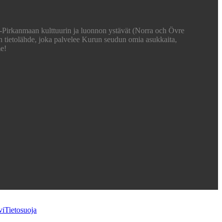
ä-Pirkanmaan kulttuurin ja luonnon ystävät (Norra och Övre
en tietolähde, joka palvelee Kurun seudun omia asukkaita,
me!
vi
Tietosuoja