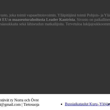
to, joka toimii vapaaehtoisvoimin. Ylläpitäjänä toimii Pohjois- ja Yl
t EU:n maaseuturahoitusta Leader Kantrista
. Sivusto on paikallin
säasukkaita sekä lähiseudun matkailijoita. Tervetuloa lukijajoukkoom
ystävät ry Norra och Övre
Bussiaikataulut Kuru–Ylöjär
mat@gmail.com |
Tietosuoja