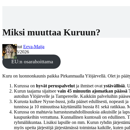
Kurun.seutu
🍃matkailu- ja tapahtumasivusto
T
Miksi muuttaa Kuruun?
kirjoittanut
Eeva-Maija
04/13/2026
EU:n osarahoittama
Kuru on luonnonkaunis paikka Pirkanmaalla Ylöjärvellä. Olet jo päätyn
Kurussa on
hyvät peruspalvelut
ja ihmiset ovat
ystävällisiä
. 
Kurun taajama sijaitsee
vain 45 minuutin ajomatkan päässä
autoilun Ylöjärvelle ja Tampereelle. Kaikkiin palveluihin pääsee
Kurusta kulkee Nysse-bussi, jolla pääset edullisesti, nopeasti
tunnissa ja 10 minuutissa käyttämällä bussia 81 sekä ratikkaa. M
Kurussa on mahtavia harrastusmahdollisuuksia aikuisille ja lapsi
kaupunkeihin verrattuna. Kunnallinen kuntosali on edullinen. T
ryhmäliikuntaa. Lisäksi lapsille on mm. Kurun ryhdin järjestämä
myös upeita järjestöjä järjestämässä toimintaa kaikille, kuten p