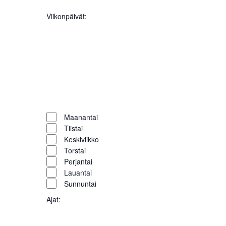
Näkym
filters
Close
Viikonpäivät
:
navigoi
filter
Open
filter
Close
filter
Remove
Viikonpäivät
filters
Close
Maanantai
Tiistai
filter
Keskiviikko
Torstai
Perjantai
Lauantai
Sunnuntai
Ajat
: