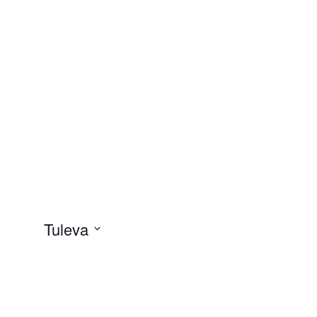
Tuleva
Valitse
päivä.