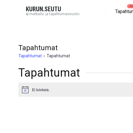
KURUN.SEUTU
Tapahtu
🍃matkailu- ja tapahtumasivusto
Tapahtumat
Tapahtumat
Tapahtumat
Tapahtumat
Ei tuloksia.
Notice