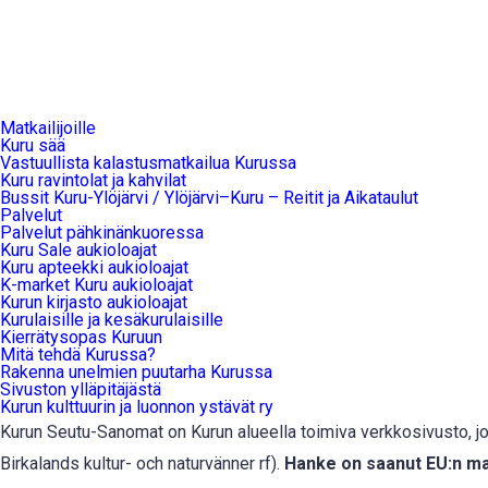
Matkailijoille
Kuru sää
Vastuullista kalastusmatkailua Kurussa
Kuru ravintolat ja kahvilat
Bussit Kuru-Ylöjärvi / Ylöjärvi–Kuru – Reitit ja Aikataulut
Palvelut
Palvelut pähkinänkuoressa
Kuru Sale aukioloajat
Kuru apteekki aukioloajat
K-market Kuru aukioloajat
Kurun kirjasto aukioloajat
Kurulaisille ja kesäkurulaisille
Kierrätysopas Kuruun
Mitä tehdä Kurussa?
Rakenna unelmien puutarha Kurussa
Sivuston ylläpitäjästä
Kurun kulttuurin ja luonnon ystävät ry
Kurun Seutu-Sanomat on Kurun alueella toimiva verkkosivusto, jok
Birkalands kultur- och naturvänner rf).
Hanke on saanut EU:n ma