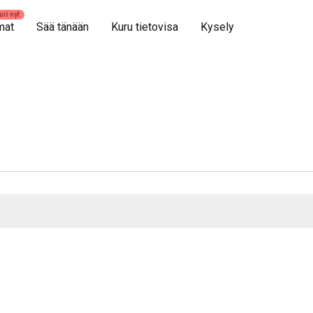
mat
Sää tänään
Kuru tietovisa
Kysely