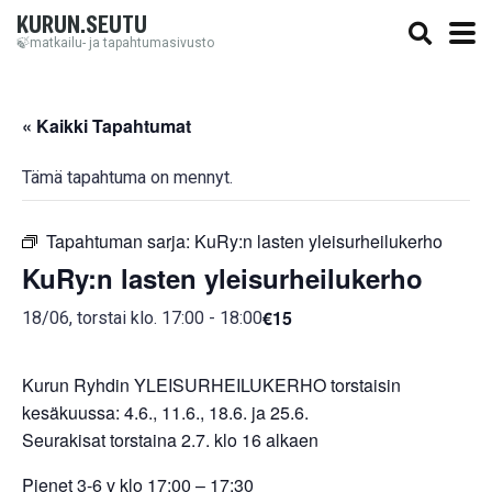
KURUN.SEUTU
🍃matkailu- ja tapahtumasivusto
« Kaikki Tapahtumat
Tämä tapahtuma on mennyt.
Tapahtuman sarja:
KuRy:n lasten yleisurheilukerho
KuRy:n lasten yleisurheilukerho
€15
18/06, torstai klo. 17:00
-
18:00
Kurun Ryhdin YLEISURHEILUKERHO torstaisin
kesäkuussa: 4.6., 11.6., 18.6. ja 25.6.
Seurakisat torstaina 2.7. klo 16 alkaen
Pienet 3-6 v klo 17:00 – 17:30