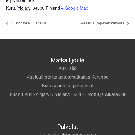
Myllymäentie 2
Kuru
,
Ylöjärvi
34300
Finland
+ Google Map
Puistoruokailu lapsille
Messu Aurejärven kirkossa
Matkailijoille
Kuru sää
Vastuullista kalastusmatkailua Kurussa
Kuru ravintolat ja kahvilat
Bussit Kuru-Ylöjärvi / Ylöjärvi–Kuru – Reitit ja Aikataulut
Palvelut
Palvelut pähkinänkuoressa