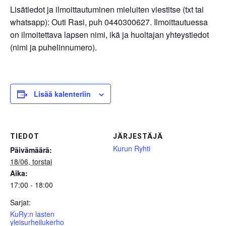
Lisätiedot ja ilmoittautuminen mieluiten viestitse (txt tai
whatsapp): Outi Rasi, puh 0440300627. Ilmoittautuessa
on ilmoitettava lapsen nimi, ikä ja huoltajan yhteystiedot
(nimi ja puhelinnumero).
Lisää kalenteriin
TIEDOT
JÄRJESTÄJÄ
Kurun Ryhti
Päivämäärä:
18/06, torstai
Aika:
17:00 - 18:00
Sarjat:
KuRy:n lasten
yleisurheilukerho