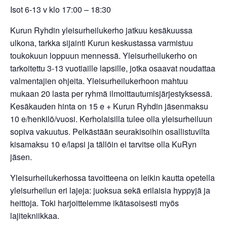
Isot 6-13 v klo 17:00 – 18:30
Kurun Ryhdin yleisurheilukerho jatkuu kesäkuussa
ulkona, tarkka sijainti Kurun keskustassa varmistuu
toukokuun loppuun mennessä. Yleisurheilukerho on
tarkoitettu 3-13 vuotiaille lapsille, jotka osaavat noudattaa
valmentajien ohjeita. Yleisurheilukerhoon mahtuu
mukaan 20 lasta per ryhmä ilmoittautumisjärjestyksessä.
Kesäkauden hinta on 15 e + Kurun Ryhdin jäsenmaksu
10 e/henkilö/vuosi. Kerholaisilla tulee olla yleisurheiluun
sopiva vakuutus. Pelkästään seurakisoihin osallistuvilta
kisamaksu 10 e/lapsi ja tällöin ei tarvitse olla KuRyn
jäsen.
Yleisurheilukerhossa tavoitteena on leikin kautta opetella
yleisurheilun eri lajeja: juoksua sekä erilaisia hyppyjä ja
heittoja. Toki harjoittelemme ikätasoisesti myös
lajitekniikkaa.