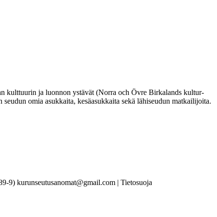
n kulttuurin ja luonnon ystävät (Norra och Övre Birkalands kultur-
un seudun omia asukkaita, kesäasukkaita sekä lähiseudun matkailijoita.
85789-9) kurunseutusanomat@gmail.com |
Tietosuoja