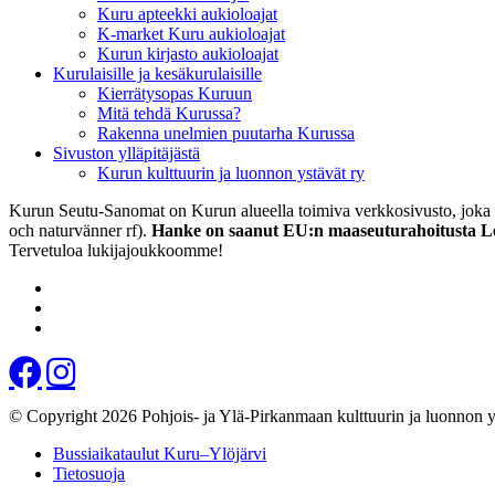
Kuru apteekki aukioloajat
K-market Kuru aukioloajat
Kurun kirjasto aukioloajat
Kurulaisille ja kesäkurulaisille
Kierrätysopas Kuruun
Mitä tehdä Kurussa?
Rakenna unelmien puutarha Kurussa
Sivuston ylläpitäjästä
Kurun kulttuurin ja luonnon ystävät ry
Kurun Seutu-Sanomat on Kurun alueella toimiva verkkosivusto, joka to
och naturvänner rf).
Hanke on saanut EU:n maaseuturahoitusta L
Tervetuloa lukijajoukkoomme!
© Copyright 2026 Pohjois- ja Ylä-Pirkanmaan kulttuurin ja luonnon 
Bussiaikataulut Kuru–Ylöjärvi
Tietosuoja