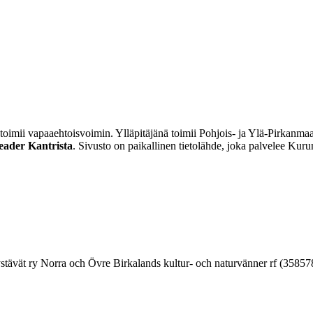
imii vapaaehtoisvoimin. Ylläpitäjänä toimii Pohjois- ja Ylä-Pirkanmaa
eader Kantrista
. Sivusto on paikallinen tietolähde, joka palvelee Kur
ystävät ry Norra och Övre Birkalands kultur- och naturvänner rf (35