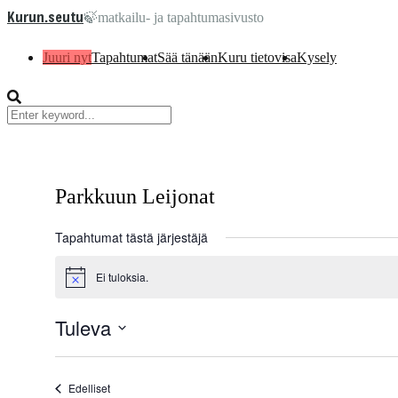
Kurun.seutu
🍃matkailu- ja tapahtumasivusto
Tapahtumat
Sää tänään
Kuru tietovisa
Kysely
Parkkuun Leijonat
Tapahtumat tästä järjestäjä
Ei tuloksia.
Notice
Tuleva
Valitse
päivä.
Tapahtumat
Edelliset