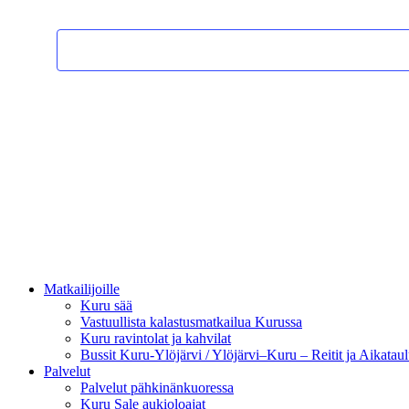
Matkailijoille
Kuru sää
Vastuullista kalastusmatkailua Kurussa
Kuru ravintolat ja kahvilat
Bussit Kuru-Ylöjärvi / Ylöjärvi–Kuru – Reitit ja Aikataul
Palvelut
Palvelut pähkinänkuoressa
Kuru Sale aukioloajat