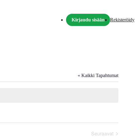
Kirjaudu sisään
Rekisteröidy
« Kaikki Tapahtumat
Seuraavat