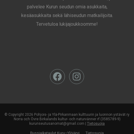
palvelee Kurun seudun omia asukkaita,
kesäasukkaita sekä lähiseudun matkailijoita.
Tervetuloa lukijajoukkoomme!
© Copyright 2026 Pohjois- ja Ylä-Pirkanmaan kulttuurin ja luonnon ystävät ry
Norra och Övre Birkalands kultur- och naturvänner rf (3585789-9)
kurunseutusanomat@gmail.com |
Tietosuoja
Bussiaikataulut Kuru–Ylöjärvi
Tietosuoja