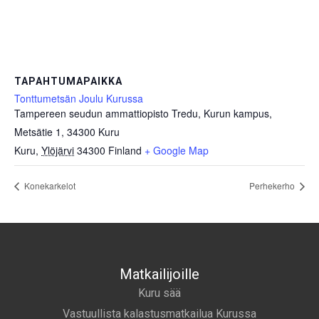
TAPAHTUMAPAIKKA
Tonttumetsän Joulu Kurussa
Tampereen seudun ammattiopisto Tredu, Kurun kampus,
Metsätie 1, 34300 Kuru
Kuru
,
Ylöjärvi
34300
Finland
+ Google Map
Konekarkelot
Perhekerho
Matkailijoille
Kuru sää
Vastuullista kalastusmatkailua Kurussa