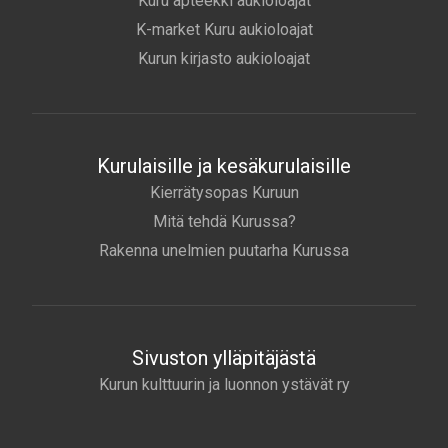
Kuru apteekki aukioloajat
K-market Kuru aukioloajat
Kurun kirjasto aukioloajat
Kurulaisille ja kesäkurulaisille
Kierrätysopas Kuruun
Mitä tehdä Kurussa?
Rakenna unelmien puutarha Kurussa
Sivuston ylläpitäjästä
Kurun kulttuurin ja luonnon ystävät ry