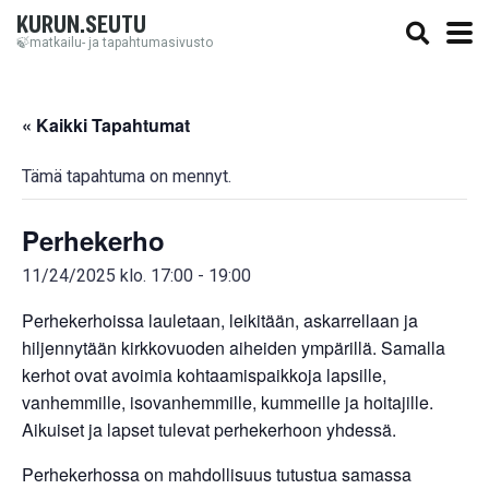
KURUN.SEUTU
🍃matkailu- ja tapahtumasivusto
« Kaikki Tapahtumat
Tämä tapahtuma on mennyt.
Perhekerho
11/24/2025 klo. 17:00
-
19:00
Perhekerhoissa lauletaan, leikitään, askarrellaan ja
hiljennytään kirkkovuoden aiheiden ympärillä. Samalla
kerhot ovat avoimia kohtaamispaikkoja lapsille,
vanhemmille, isovanhemmille, kummeille ja hoitajille.
Aikuiset ja lapset tulevat perhekerhoon yhdessä.
Perhekerhossa on mahdollisuus tutustua samassa