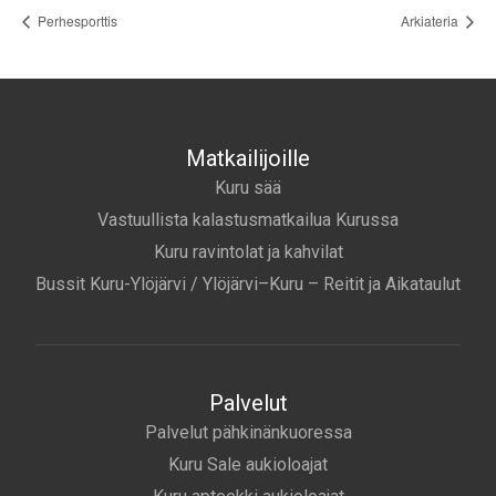
Perhesporttis
Arkiateria
Matkailijoille
Kuru sää
Vastuullista kalastusmatkailua Kurussa
Kuru ravintolat ja kahvilat
Bussit Kuru-Ylöjärvi / Ylöjärvi–Kuru – Reitit ja Aikataulut
Palvelut
Palvelut pähkinänkuoressa
Kuru Sale aukioloajat