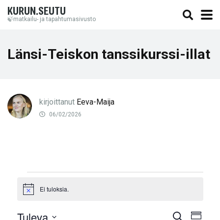
KURUN.SEUTU
🍃matkailu- ja tapahtumasivusto
Länsi-Teiskon tanssikurssi-illat
kirjoittanut
Eeva-Maija
06/02/2026
Tapahtumat
Ei tuloksia.
Notice
Tuleva
Tapaht
Tapa
Etsi