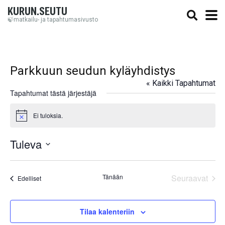
KURUN.SEUTU
🍃matkailu- ja tapahtumasivusto
Parkkuun seudun kyläyhdistys
« Kaikki Tapahtumat
Tapahtumat tästä järjestäjä
Ei tuloksia.
Notice
Tuleva
Valitse
päivä.
Tänään
Seuraavat
Tapahtumat
Edelliset
Tapahtum
Tilaa kalenteriin