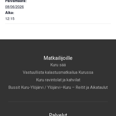
Päivämäärä:
08/06/2026
Aika:
12:15
Matkailijoille
Kuru sää
Vastuullista kalastusmatkailua Kurussa
Kuru ravintolat ja kahvilat
Bussit Kuru-Ylöjärvi / Ylöjärvi–Kuru – Reitit ja Aikataulut
Palvelut